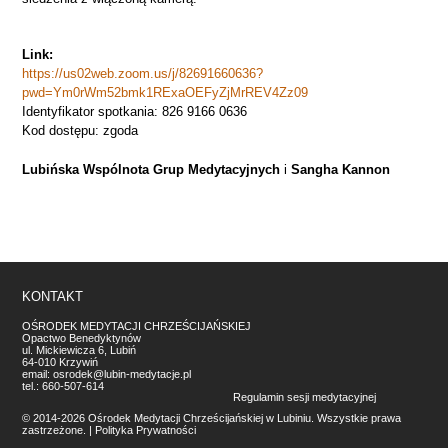
Link:
https://us02web.zoom.us/j/82691660636?
pwd=Ym0rWm52bmk1RExaOEFyZjMrREV4Zz09
Identyfikator spotkania: 826 9166 0636
Kod dostępu: zgoda
Lubińska Wspólnota Grup Medytacyjnych
i
Sangha Kannon
KONTAKT
OŚRODEK MEDYTACJI CHRZEŚCIJAŃSKIEJ
Opactwo Benedyktynów
ul. Mickiewicza 6, Lubiń
64-010 Krzywiń
email:
osrodek@lubin-medytacje.pl
tel.:
660-507-614
Regulamin sesji medytacyjnej
© 2014-2026 Ośrodek Medytacji Chrześcijańskiej w Lubiniu. Wszystkie prawa
zastrzeżone. |
Polityka Prywatności