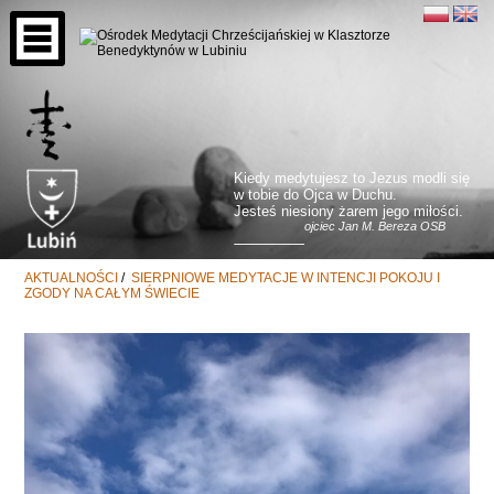
Kiedy medytujesz to Jezus modli się
w tobie do Ojca w Duchu.
Jesteś niesiony żarem jego miłości.
ojciec Jan M. Bereza OSB
AKTUALNOŚCI
/
SIERPNIOWE MEDYTACJE W INTENCJI POKOJU I
ZGODY NA CAŁYM ŚWIECIE