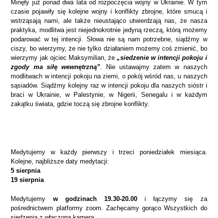
Minęły już ponad dwa lata od rozpoczęcia wojny w Ukrainie. W tym
czasie pojawiły się kolejne wojny i konflikty zbrojne, które smucą i
wstrząsają nami, ale także nieustająco utwierdzają nas, że nasza
praktyka, modlitwa jest niejednokrotnie jedyną rzeczą, którą możemy
podarować w tej intencji. Słowa nie są nam potrzebne, siądźmy w
ciszy, bo wierzymy, że nie tylko działaniem możemy coś zmienić, bo
wierzymy jak ojciec Maksymilian, że
„siedzenie w intencji pokoju i
zgody ma siłę wewnętrzną”
. Nie ustawajmy zatem w naszych
modlitwach w intencji pokoju na ziemi, o pokój wśród nas, u naszych
sąsiadów. Siądźmy kolejny raz w intencji pokoju dla naszych sióstr i
braci w Ukrainie, w Palestynie, w Nigerii, Senegalu i w każdym
zakątku świata, gdzie toczą się zbrojne konflikty.
Medytujemy w każdy pierwszy i trzeci poniedziałek miesiąca.
Kolejne, najbliższe daty medytacji:
5 sierpnia
19 sierpnia
Medytujemy
w godzinach 19.30-20.00
i łączymy się za
pośrednictwem platformy zoom. Zachęcamy gorąco Wszystkich do
siedzenia z włączoną kamerą.